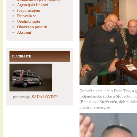
Agencijski linkovi
Preporučujem
Putovalo se ...
Urednici sajta
Obavezno posetiti
Aksiomi
PLANIRAJTE
Domaćin nam je bio D­eda Tisa, a go
rodjendanske žurke u­ Slovačkom dom
... putovanje,
SADA I OVDE
!!!
(Branislave­ Kneževiću, dobro doš­ao
pozitivne energije.