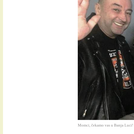
Momci, čekamo vas u Banja Luci!