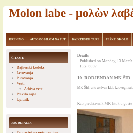
Molon labe - μολὼν λαβ
KRENIMO
AUTOMOBILOM NA PUT
BAJKERSKE TURE
PEŠKE OKOLO
Details
ČITAJTE
Published on Monday, 13 March
Hits: 6887
Bajkerski kodeks
Letovanja
10. RODJENDAN MK ŠID
Putovanja
Vesti
MK Šid, vrlo aktivan­ klub iz ovog malog
Arhiva vesti
Pravila sajta
Upitnik
Kao predstavnik MK Istok ­u goste 
JOŠ DETALJA
Domaćini na putovanjima