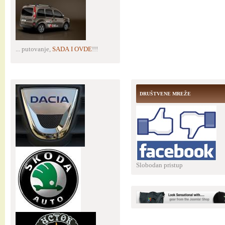
... putovanje,
SADA I OVDE
!!!
DRUŠTVENE MREŽE
Slobodan pristup