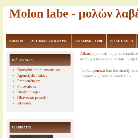
Molon labe - μολὼν λαβ
KRENIMO
AUTOMOBILOM NA PUT
BAJKERSKE TURE
PEŠKE OKOLO
Albanija
je destinacija za istažioce
doživjeli može se pročitati i vidje
JOŠ DETALJA
Domaćini na putovanjima
O
Peloponezu
kao destinaciji za 
Agencijski linkovi
preporuku, možete pročitati u .
Preporučujem
Putovalo se ...
Urednici sajta
Obavezno posetiti
Aksiomi
PLANIRAJTE