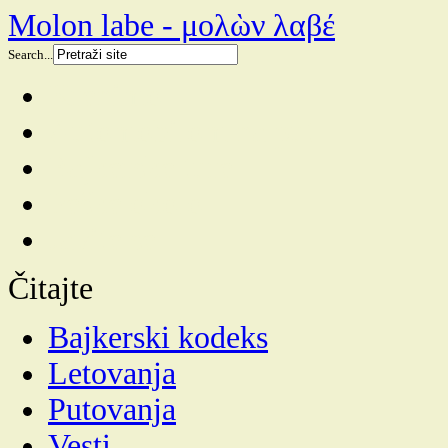
Molon labe - μολὼν λαβέ
Search...
Krenimo
Automobilom na put
Bajkerske ture
Peške okolo
Javite se
Čitajte
Bajkerski kodeks
Letovanja
Putovanja
Vesti