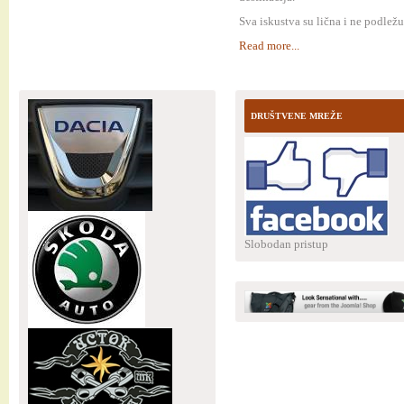
Sva iskustva su lična i ne podlež
Read more...
DRUŠTVENE MREŽE
Slobodan pristup