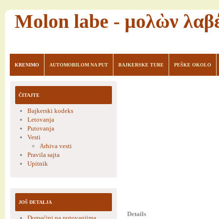
Molon labe - μολὼν λαβ
KRENIMO
AUTOMOBILOM NA PUT
BAJKERSKE TURE
PEŠKE OKOLO
ČITAJTE
Bajkerski kodeks
Letovanja
Putovanja
Vesti
Arhiva vesti
Pravila sajta
Upitnik
JOŠ DETALJA
Details
Domaćini na putovanjima