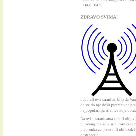
Hits: 16459
ZDRAVO SVIMA!
odabrali ovu stranicu, bilo da Va
da ste do nje došli pretraživanjem
najpopularnija stranica koja obr
Na ovim stranicama će biti objavlj
putovanjima koje se autoru čine z
preporuka za posetu ili obilazak 
destinacija.