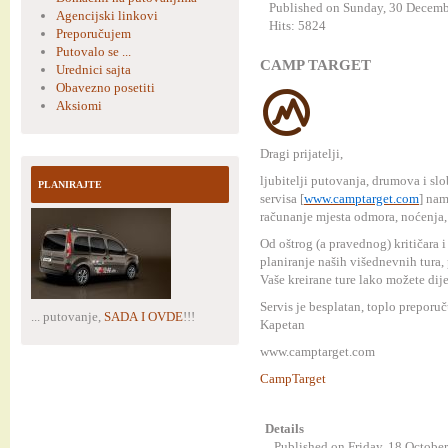
Published on Sunday, 30 Decem
Agencijski linkovi
Hits: 5824
Preporučujem
Putovalo se ...
CAMP TARGET
Urednici sajta
Obavezno posetiti
Aksiomi
Dragi prijatelji,
ljubitelji putovanja, drumova i sl
PLANIRAJTE
servisa [
www.camptarget.com
] nam
računanje mjesta odmora, noćenja, 
Od oštrog (a pravednog) kritičara 
planiranje naših višednevnih tura,
Vaše kreirane ture lako možete dije
Servis je besplatan, toplo preporuč
... putovanje,
SADA I OVDE
!!!
Kapetan
www.camptarget.com
CampTarget
Details
Published on Friday, 18 Octobe